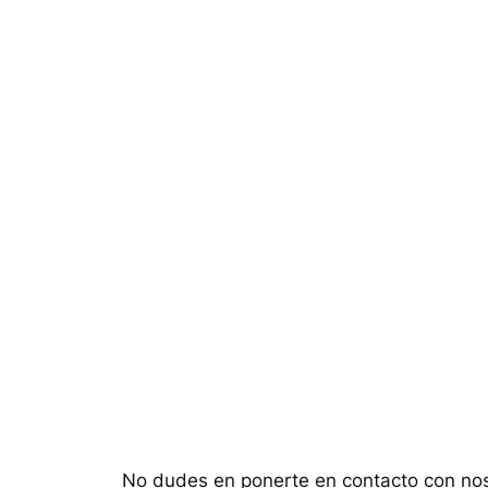
Saltar
al
contenido
No dudes en ponerte en contacto con noso